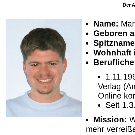
Der A
Name:
Mark
Geboren 
Spitzname
Wohnhaft 
Beruflich
1.11.19
Verlag (A
Online ko
Seit 1.
Mission:
W
mehr verreiß